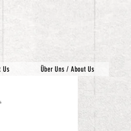
t Us
Über Uns / About Us
4