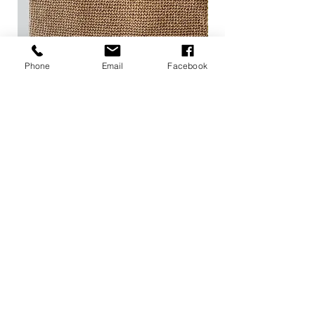
Phone
Email
Facebook
Sisi
Sandy
BioBathroom
Kunst mit Handarbeit